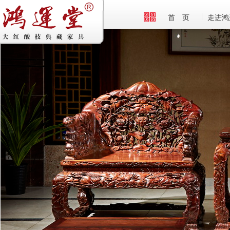
首 页
走进鸿