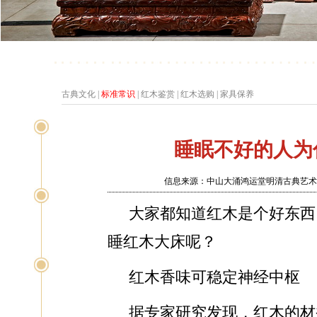
古典文化
|
标准常识
|
红木鉴赏
|
红木选购
|
家具保养
睡眠不好的人为
信息来源：中山大涌鸿运堂明清古典艺术家具
大家都知道红木是个好东西
睡红木大床呢？
红木香味可稳定神经中枢
据专家研究发现，红木的材