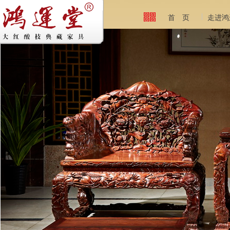
首 页
走进鸿