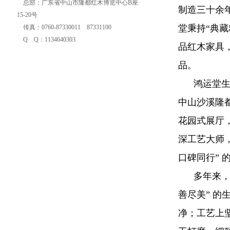
总部：广东省中山市隆都红木博览中心B座
制造三十余
15-20号
堂秉持“典
传真：0760-87330011 87331100
Q Q：1134640303
品红木家具
品。
鸿运堂生
中山沙溪隆
花园式展厅
深工艺大师
口碑同行”
多年来，
善尽美” 
净；工艺上