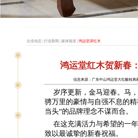
企业动态
|
行业新闻
|
媒体报道
|
鸿运堂讲红木
鸿运堂红木贺新春
信息来源：广东中山鸿运堂大红酸枝典藏馆
岁序更新，金马迎春。马
骋万里的豪情与自强不息的精
当头”的品牌理念不谋而合。
在这充满活力与希望的一
致以最诚挚的新春祝福。