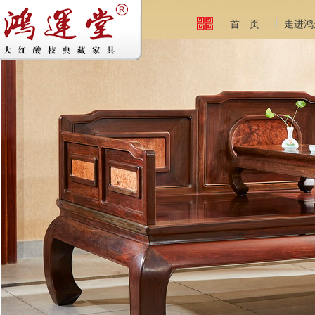
首 页
走进鸿