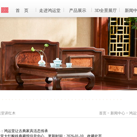
首 页
走进鸿运堂
产品展示
3D全景展厅
新闻
运堂讲红木
首页
>
新闻中心
> 鸿
心：鸿运堂让古典家具活态传承
大红酸枝典藏馆信息中心 更新时间：2026-01-10
收藏此页