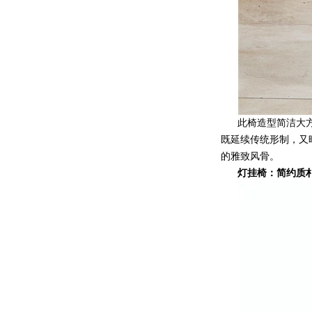
此椅造型简洁大
既延续传统形制，又
的雅致风骨。
灯挂椅：简约质朴