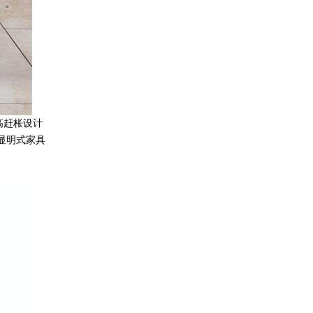
高赶枨设计
显明式家具