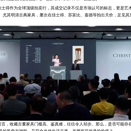
佳士得作为全球顶级拍卖行，其成交记录不仅是市场认可的标志，更是艺
。尤其明清古典家具，屡次在佳士得、苏富比、嘉德等拍出天价，足见其
而言，收藏古董家具门槛高、鉴真难，往往令人却步。那么，是否可能存