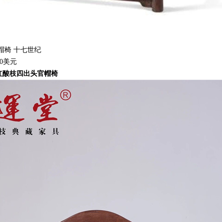
帽椅 十七世纪
00美元
红酸枝四出头官帽椅