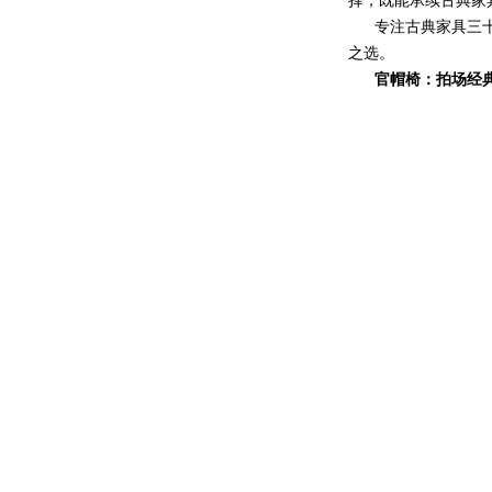
择，既能承续古典家
专注古典家具三
之选。
官帽椅：拍场经典