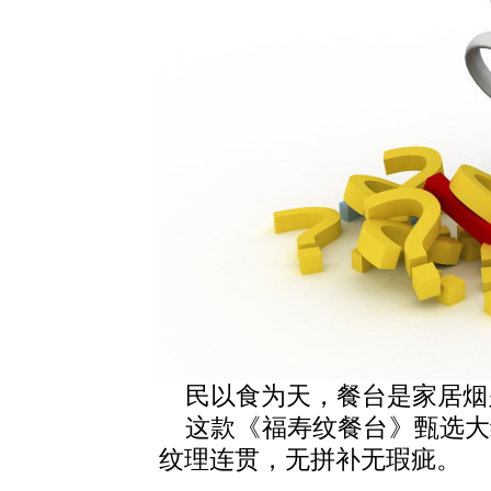
民以食为天，餐台是家居烟
这款《福寿纹餐台》甄选大
纹理连贯，无拼补无瑕疵。