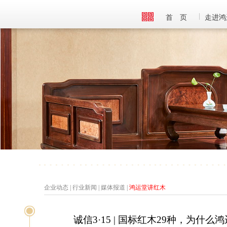
首 页
走进鸿
企业动态
|
行业新闻
|
媒体报道
|
鸿运堂讲红木
诚信3·15 | 国标红木29种，为什