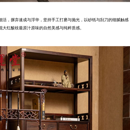
细活，摒弃速成与浮华，坚持手工打磨与抛光，以砂纸与刮刀的细腻触感
现大红酸枝最原汁原味的自然美感与纯粹质感。