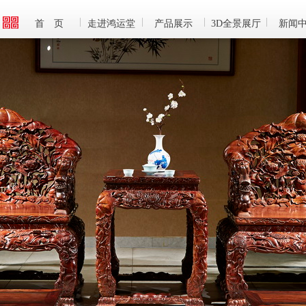
首 页
走进鸿运堂
产品展示
3D全景展厅
新闻