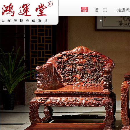
首 页
走进鸿