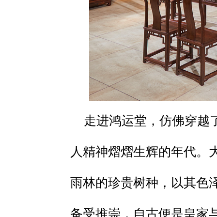
走进鸿运堂，仿佛穿越
人精神熠熠生辉的年代。
雨林的珍贵树种，以其色
备受推崇，自古便是皇家